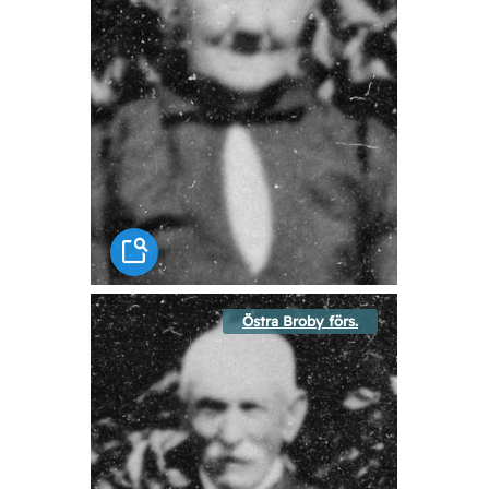
Östra Broby förs.