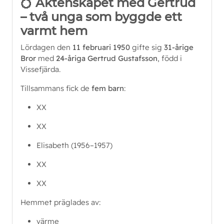
💍
Äktenskapet med Gertrud
– två unga som byggde ett
varmt hem
Lördagen den 
11 februari 1950
 gifte sig 
31-årige 
Bror
 med 
24-åriga Gertrud Gustafsson
, född i 
Vissefjärda.
Tillsammans fick de 
fem barn
:
XX
XX
Elisabeth (1956–1957)
XX
XX
Hemmet präglades av:
värme