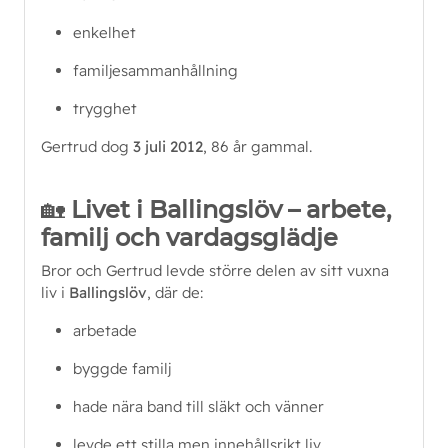
enkelhet
familjesammanhållning
trygghet
Gertrud dog 
3 juli 2012
, 86 år gammal.
🏡
Livet i Ballingslöv – arbete,
familj och vardagsglädje
Bror och Gertrud levde större delen av sitt vuxna 
liv i 
Ballingslöv
, där de:
arbetade
byggde familj
hade nära band till släkt och vänner
levde ett stilla men innehållsrikt liv