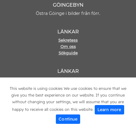
GÖINGEBYN
Östra Göinge i bilder från förr.
LÄNKAR
Sekretess
Om oss
Sökguide
LÄNKAR
Hemsida
Kontakt
This website is using cookies We use cookies to ensure that we
give you the best experience on our website. If you continue
without changing your settings, we will assume that you are
Learn more
happy to receive all cookies on this website.
© 2021 Copyright
Göingebyn
Continue