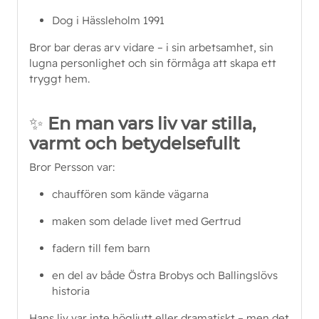
Dog i Hässleholm 1991
Bror bar deras arv vidare – i sin arbetsamhet, sin 
lugna personlighet och sin förmåga att skapa ett 
tryggt hem.
✨
En man vars liv var stilla,
varmt och betydelsefullt
Bror Persson var:
chauffören som kände vägarna
maken som delade livet med Gertrud
fadern till fem barn
en del av både Östra Brobys och Ballingslövs 
historia
Hans liv var inte högljutt eller dramatiskt – men det 