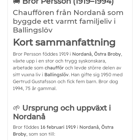
🚚
Bror Persson (1919–1994)
Chauffören från Nordanå som
byggde ett varmt familjeliv i
Ballingslöv
Kort sammanfattning
Bror Persson föddes 1919 i 
Nordanå, Östra Broby
, 
växte upp i en stor och trygg syskonskara, 
arbetade som 
chaufför
 och levde större delen av 
sitt vuxna liv i 
Ballingslöv
. Han gifte sig 1950 med 
Gertrud Gustafsson och fick fem barn. Bror dog 
1994, 75 år gammal.
🌱
Ursprung och uppväxt i
Nordanå
Bror föddes 
16 februari 1919
 i 
Nordanå, Östra 
Broby
, som son till: