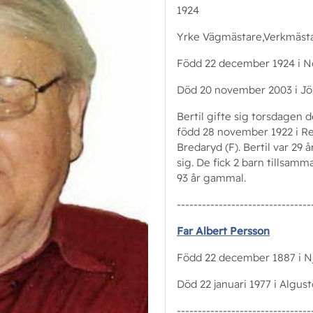
1924
Yrke Vägmästare,Verkmäst
Född 22 december 1924 i No
Död 20 november 2003 i Jön
Bertil gifte sig torsdagen
född 28 november 1922 i Ref
Bredaryd (F). Bertil var 29 
sig. De fick 2 barn tillsamm
93 år gammal.
--------------------------------
Far Albert Persson
Född 22 december 1887 i Nju
Död 22 januari 1977 i Algust
--------------------------------