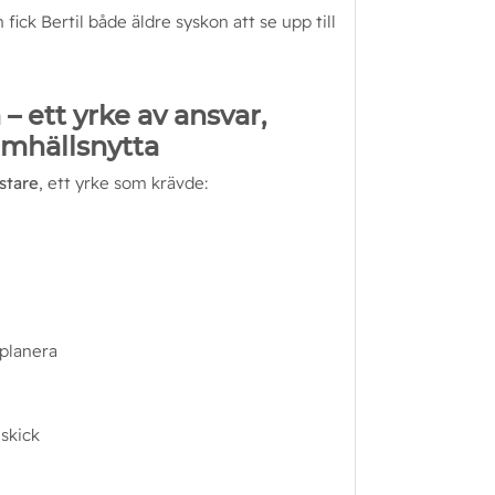
ick Bertil både äldre syskon att se upp till 
 ett yrke av ansvar,
amhällsnytta
stare
, ett yrke som krävde:
 planera
 skick