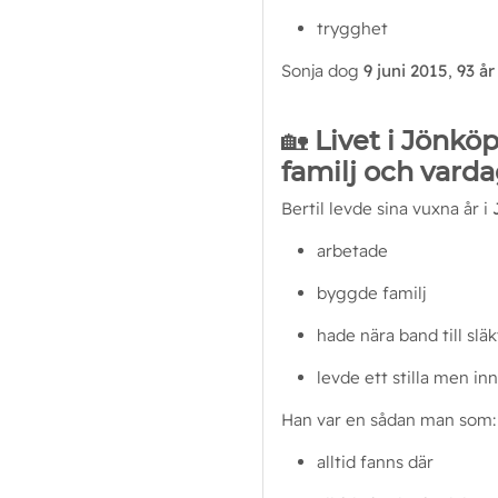
trygghet
Sonja dog 
9 juni 2015
, 
93 å
🏡
Livet i Jönkö
familj och vard
Bertil levde sina vuxna år i 
arbetade
byggde familj
hade nära band till slä
levde ett stilla men inn
Han var en sådan man som:
alltid fanns där