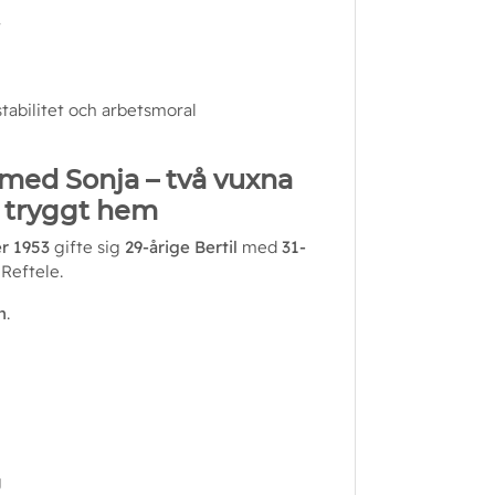
t
stabilitet och arbetsmoral
med Sonja – två vuxna
 tryggt hem
r 1953
 gifte sig 
29-årige Bertil
 med 
31-
 Reftele.
n
.
g