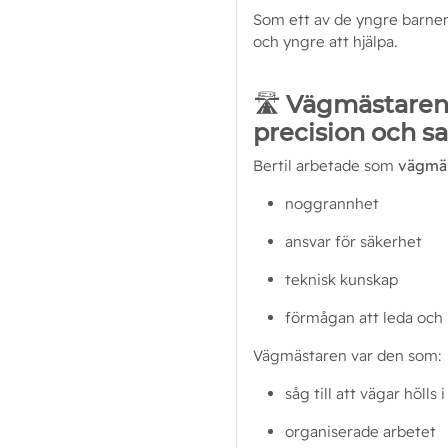
Som ett av de yngre barnen f
och yngre att hjälpa.
🛣️
Vägmästaren –
precision och s
Bertil arbetade som 
vägmä
noggrannhet
ansvar för säkerhet
teknisk kunskap
förmågan att leda och
Vägmästaren var den som:
såg till att vägar hölls i
organiserade arbetet