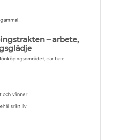
r gammal
.
pingstrakten – arbete,
agsglädje
Jönköpingsområdet
, där han:
kt och vänner
ehållsrikt liv