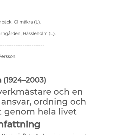
bäck, Glimåkra (L).
rngården, Hässleholm (L).
-------------------------
Persson:
n (1924–2003)
verkmästare och en
ansvar, ordning och
t genom hela livet
fattning