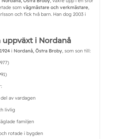
 
Nordanå, Östra Broby
, växte upp i en stor 
etade som 
vägmästare och verkmästare
, 
lsson och fick två barn. Han dog 2003 i 
 uppväxt i Nordanå
1924
 i 
Nordanå, Östra Broby
, som son till:
1977)
991)
:
r del av vardagen
h livlig
äglade familjen
 och rotade i bygden