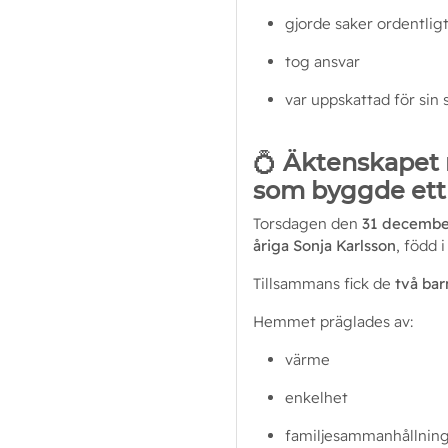
gjorde saker ordentlig
tog ansvar
var uppskattad för sin 
💍
Äktenskapet 
som byggde ett
Torsdagen den 
31 decembe
åriga Sonja Karlsson
, född i
Tillsammans fick de 
två bar
Hemmet präglades av:
värme
enkelhet
familjesammanhållnin