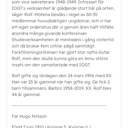
som vice sekreterare 1948-1949. Intresset för
IOGT:s verksamhet är glädjande stort här på orten,
säger Rolf. Mötena besöks i regel av 30-35
medlemmar huvudsakligen ungdomar, och vi har
ett eget ordenshus där vi genom åren haft tillfälle
anordna många givande konferenser.
Studieverksamheten är mestadels i gång vintertid
och då brukar fem cirklar pågå samtidigt.
Fackföreningsrörelsen har gjort stor nytta slutar
Rolf, men den skulle kunna göra en ännu större
insats om den samarbetade med IOGT.
Rolf gifte sig lördagen den 24 mars 1956 med XX.
Han var 23 år gammal när han gifte sig. De fick 2
barn tillsammans. Barbro 1958-2019, XX. Rolf blev
44 år gammal.
-------------------------------------------------------
Far Hugo Nilsson
Född 2 juni 1910 i Kviinge 5, Kviinge (L).