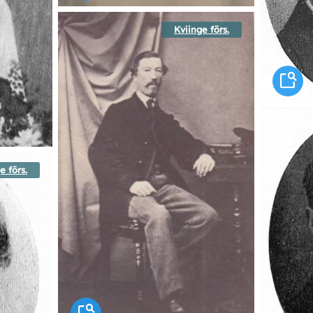
Kviinge förs.
e förs.