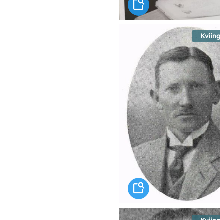
Kviing
Kviing