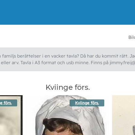
Bil
familjs berättelser i en vacker tavla? Då har du kommit rätt. Jag
ller arv. Tavla i A3 format och usb minne. Finns på jimmy.freij
Kviinge förs.
e förs.
Kviinge förs.