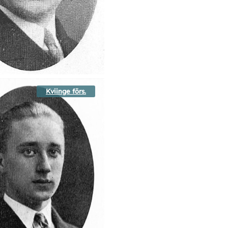
Kviinge förs.