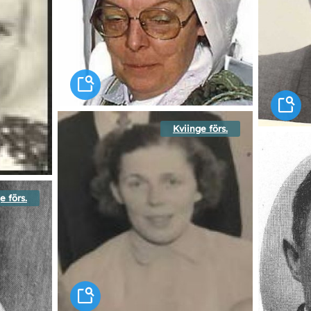
Kviinge förs.
e förs.