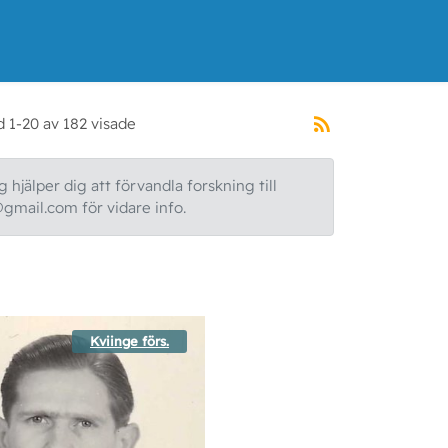
d 1-20 av 182 visade
 hjälper dig att förvandla forskning till
@gmail.com för vidare info.
Kviinge förs.