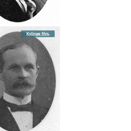
Kviinge förs.