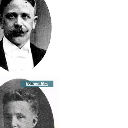
Kviinge förs.