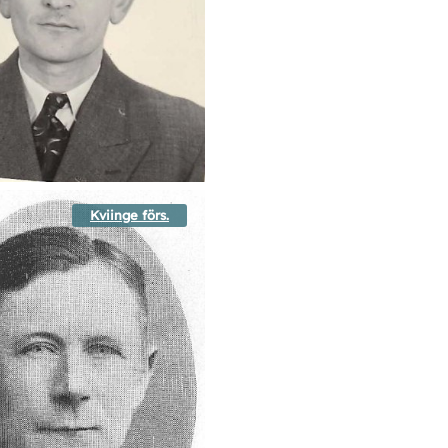
Kviinge förs.