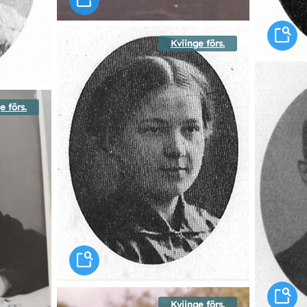
Kviinge förs.
e förs.
Kviinge förs.