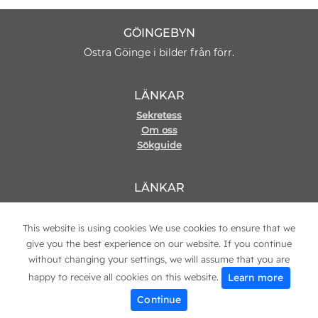
GÖINGEBYN
Östra Göinge i bilder från förr.
LÄNKAR
Sekretess
Om oss
Sökguide
LÄNKAR
Hemsida
Kontakt
This website is using cookies We use cookies to ensure that we
give you the best experience on our website. If you continue
without changing your settings, we will assume that you are
Learn more
happy to receive all cookies on this website.
© 2021 Copyright
Göingebyn
Continue