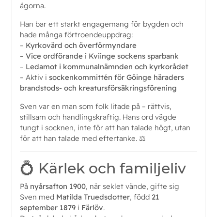
ägorna.
Han bar ett starkt engagemang för bygden och
hade många förtroendeuppdrag:
–
Kyrkovärd och överförmyndare
–
Vice ordförande i Kviinge sockens sparbank
–
Ledamot i kommunalnämnden och kyrkorådet
– Aktiv i
sockenkommittén för Göinge häraders
brandstods- och kreatursförsäkringsförening
Sven var en man som folk litade på – rättvis,
stillsam och handlingskraftig. Hans ord vägde
tungt i socknen, inte för att han talade högt, utan
för att han talade med eftertanke. ⚖️
💍 Kärlek och familjeliv
På
nyårsafton 1900
, när seklet vände, gifte sig
Sven med
Matilda Truedsdotter
, född
21
september 1879
i
Färlöv
.