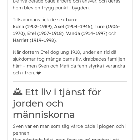
De två delade både arbete och ansvar, och deras
hem blev en trygg punkt i bygden.
Tillsammans fick de
sex barn
:
Edna (1902–1989)
,
Axel (1904–1945)
,
Ture (1906–
1970)
,
Etel (1907–1918)
,
Vanda (1914–1997)
och
Harriet (1919–1998)
.
När dottern Etel dog ung 1918, under en tid då
sjukdomar tog många barns liv, drabbades familjen
hårt – men Sven och Matilda fann styrka i varandra
och i tron. ❤️
🌄 Ett liv i tjänst för
jorden och
människorna
Sven var en man som såg värde både i plogen och i
pennan.
Han arbetade hårt, men fann också mening i att