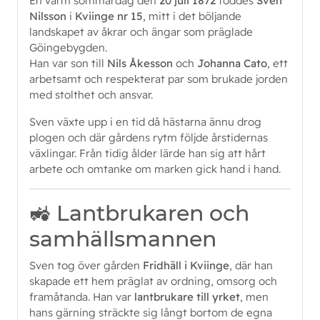
En varm sommardag den
20 juli 1872
föddes
Sven
Nilsson
i
Kviinge nr 15
, mitt i det böljande
landskapet av åkrar och ängar som präglade
Göingebygden.
Han var son till
Nils Åkesson
och
Johanna Cato
, ett
arbetsamt och respekterat par som brukade jorden
med stolthet och ansvar.
Sven växte upp i en tid då hästarna ännu drog
plogen och där gårdens rytm följde årstidernas
växlingar. Från tidig ålder lärde han sig att hårt
arbete och omtanke om marken gick hand i hand.
🚜 Lantbrukaren och
samhällsmannen
Sven tog över gården
Fridhäll i Kviinge
, där han
skapade ett hem präglat av ordning, omsorg och
framåtanda. Han var
lantbrukare till yrket
, men
hans gärning sträckte sig långt bortom de egna