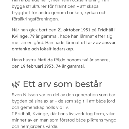
bygga strukturer för framtiden – att skapa
trygghet för andra genom banken, kyrkan och
försäkringsföreningen.
När han gick bort den
21 oktober 1951
på
Fridhäll i
Kviinge
, 79 år gammal, hade han lämnat efter sig
mer än en gård. Han hade lämnat
ett arv av ansvar,
omtanke och lokalt ledarskap
.
Hans hustru
Matilda
följde honom två år senare,
den
19 februari 1953
,
74 år gammal
.
🌿 Ett arv som består
Sven Nilsson var en del av den generation som bar
bygden på sina axlar – de som såg till att både jord
och gemenskap hölls vid liv.
I Fridhäll, Kviinge, där hans livsverk tog form, vilar
minnet av en man som förstod både pliktens tyngd
och hemjordens värde.