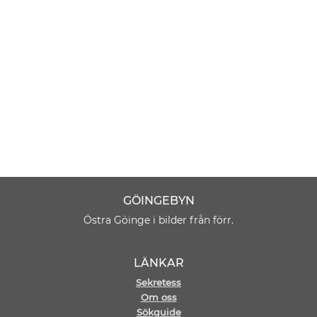
GÖINGEBYN
Östra Göinge i bilder från förr.
LÄNKAR
Sekretess
Om oss
Sökguide