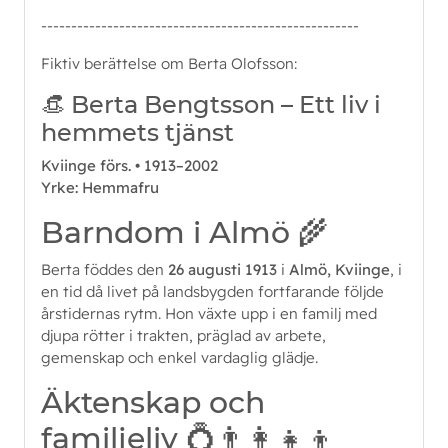
-----------------------------------------------------
Fiktiv berättelse om Berta Olofsson:
👒 Berta Bengtsson – Ett liv i
hemmets tjänst
Kviinge förs. • 1913–2002
Yrke: Hemmafru
Barndom i Almö 🌾
Berta föddes den
26 augusti 1913
i
Almö, Kviinge
, i
en tid då livet på landsbygden fortfarande följde
årstidernas rytm. Hon växte upp i en familj med
djupa rötter i trakten, präglad av arbete,
gemenskap och enkel vardaglig glädje.
Äktenskap och
familjeliv 💍👨‍👩‍👧‍👦