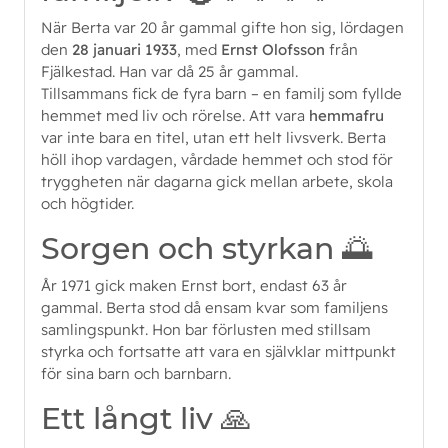
När Berta var 20 år gammal gifte hon sig, lördagen
den
28 januari 1933
, med
Ernst Olofsson
från
Fjälkestad. Han var då 25 år gammal.
Tillsammans fick de fyra barn – en familj som fyllde
hemmet med liv och rörelse. Att vara
hemmafru
var inte bara en titel, utan ett helt livsverk. Berta
höll ihop vardagen, vårdade hemmet och stod för
tryggheten när dagarna gick mellan arbete, skola
och högtider.
Sorgen och styrkan 🌅
År 1971 gick maken Ernst bort, endast 63 år
gammal. Berta stod då ensam kvar som familjens
samlingspunkt. Hon bar förlusten med stillsam
styrka och fortsatte att vara en självklar mittpunkt
för sina barn och barnbarn.
Ett långt liv 🙏