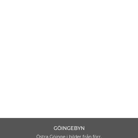
GÖINGEBYN
Östra Göinge i bilder från förr.