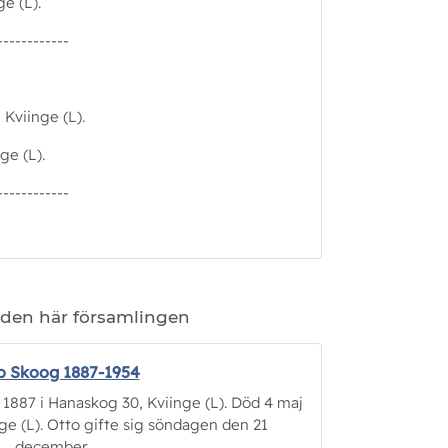
e (L).
------------
 Kviinge (L).
ge (L).
------------
 den här församlingen
o Skoog 1887-1954
 1887 i Hanaskog 30, Kviinge (L). Död 4 maj
nge (L). Otto gifte sig söndagen den 21
december...