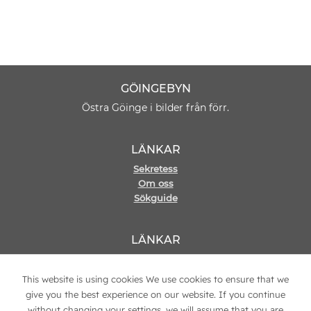
GÖINGEBYN
Östra Göinge i bilder från förr.
LÄNKAR
Sekretess
Om oss
Sökguide
LÄNKAR
Hemsida
Kontakt
This website is using cookies We use cookies to ensure that we
give you the best experience on our website. If you continue
without changing your settings, we will assume that you are