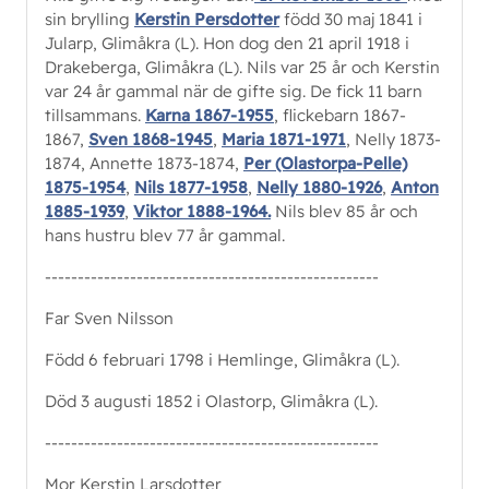
sin brylling
Kerstin Persdotter
född 30 maj 1841 i
Jularp, Glimåkra (L). Hon dog den 21 april 1918 i
Drakeberga, Glimåkra (L). Nils var 25 år och Kerstin
var 24 år gammal när de gifte sig. De fick 11 barn
tillsammans.
Karna 1867-1955
, flickebarn 1867-
1867,
Sven 1868-1945
,
Maria 1871-1971
, Nelly 1873-
1874, Annette 1873-1874,
Per (Olastorpa-Pelle)
1875-1954
,
Nils 1877-1958
,
Nelly 1880-1926
,
Anton
1885-1939
,
Viktor 1888-1964.
Nils blev 85 år och
hans hustru blev 77 år gammal.
---------------------------------------------------
Far Sven Nilsson
Född 6 februari 1798 i Hemlinge, Glimåkra (L).
Död 3 augusti 1852 i Olastorp, Glimåkra (L).
---------------------------------------------------
Mor Kerstin Larsdotter