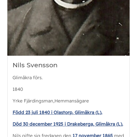
Nils Svensson
Glimåkra förs.
1840
Yrke Fjärdingsman,Hemmansägare
Född 23 juli 1840 i Olastorp, Glimåkra (L).
Död 30 december 1925 i Drakeberga, Glimåkra (L).
Nils gifte sig fredagen den
17 november 1865
med