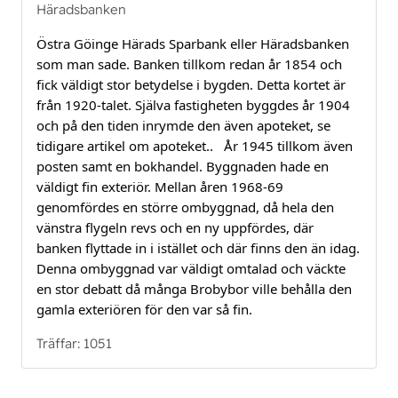
Häradsbanken
Östra Göinge Härads Sparbank eller Häradsbanken 
som man sade. Banken tillkom redan år 1854 och 
fick väldigt stor betydelse i bygden. Detta kortet är 
från 1920-talet. Själva fastigheten byggdes år 1904 
och på den tiden inrymde den även apoteket, se 
tidigare artikel om apoteket..   År 1945 tillkom även 
posten samt en bokhandel. Byggnaden hade en 
väldigt fin exteriör. Mellan åren 1968-69 
genomfördes en större ombyggnad, då hela den 
vänstra flygeln revs och en ny uppfördes, där 
banken flyttade in i istället och där finns den än idag. 
Denna ombyggnad var väldigt omtalad och väckte 
en stor debatt då många Brobybor ville behålla den 
gamla exteriören för den var så fin.
Träffar: 1051