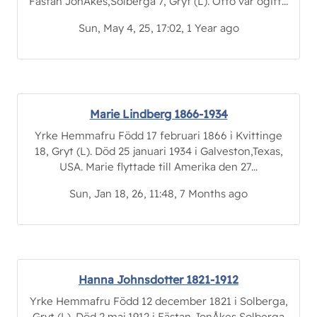
Fästan JonÅkes,Solberga 7, Gryt (L). Otto var ogift...
Sun, May 4, 25, 17:02, 1 Year ago
Marie Lindberg 1866-1934
Yrke Hemmafru Född 17 februari 1866 i Kvittinge
18, Gryt (L). Död 25 januari 1934 i Galveston,Texas,
USA. Marie flyttade till Amerika den 27...
Sun, Jan 18, 26, 11:48, 7 Months ago
Hanna Johnsdotter 1821-1912
Yrke Hemmafru Född 12 december 1821 i Solberga,
Gryt (L). Död 2 maj 1912 i Fästan,JonÅkes,Solberga