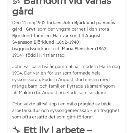
👶
Barndom vid Vanås
gård
Den 11 maj 1902 föddes
John Björklund
på
Vanås
gård i Gryt
, som det yngsta barnet i den stora
Björklund‑familjen. Han var son till
August
Svensson Björklund
(1862–1940),
byggnadssnickare, och
Maria Fleischer
(1862–
1904), född i Kristianstad.
John var bara två år gammal när modern Maria dog
1904. Det var en förlust som formade hela
syskonskaran. Fadern August stod ensam med
många barn, och familjen flyttade så småningom
till Malmö där August arbetade som snickare.
John växte alltså upp i en miljö präglad av både
arbetarkultur och syskongemenskap – en trygghet
som ofta ersatte det som gått förlorat.
🔧
Ett liv i arbete –