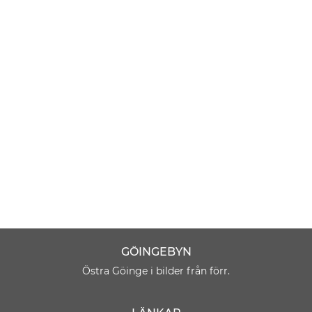
GÖINGEBYN
Östra Göinge i bilder från förr.