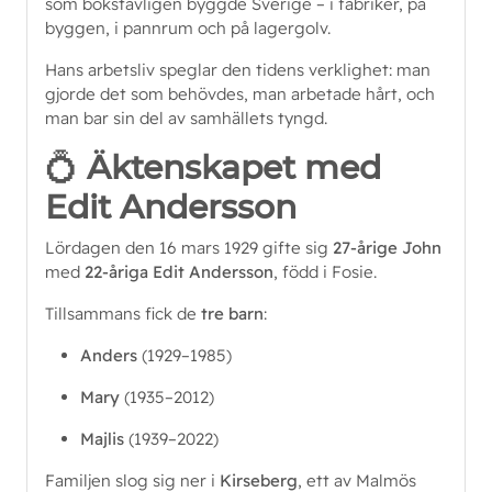
som bokstavligen byggde Sverige – i fabriker, på
byggen, i pannrum och på lagergolv.
Hans arbetsliv speglar den tidens verklighet: man
gjorde det som behövdes, man arbetade hårt, och
man bar sin del av samhällets tyngd.
💍
Äktenskapet med
Edit Andersson
Lördagen den 16 mars 1929 gifte sig
27-årige John
med
22-åriga Edit Andersson
, född i Fosie.
Tillsammans fick de
tre barn
:
Anders
(1929–1985)
Mary
(1935–2012)
Majlis
(1939–2022)
Familjen slog sig ner i
Kirseberg
, ett av Malmös