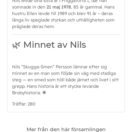
Nils levde sina sista år i Friggatofta 1, där han
somnade in den
21 maj 1978
, 85 år gammal. Hans
hustru Ellen levde till 1989 och blev 91 år – deras
långa liv speglade styrkan och uthålligheten som
präglade deras hem.
🌿 Minnet av Nils
Nils ”Skugga-Smen” Persson lämnar efter sig
minnet av en man som följde sin väg med stadiga
steg — en smed som höll både järnet och livet i sitt
grepp. Hans historia är ett stycke levande
Brobyhistoria. 🌟
Träffar: 280
Mer från den här församlingen