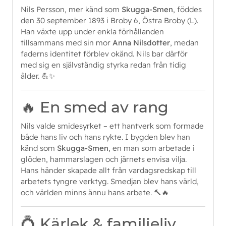
Nils Persson, mer känd som
Skugga-Smen
, föddes
den 30 september 1893 i Broby 6, Östra Broby (L).
Han växte upp under enkla förhållanden
tillsammans med sin mor
Anna Nilsdotter
, medan
faderns identitet förblev okänd. Nils bar därför
med sig en självständig styrka redan från tidig
ålder. 💪✨
🔥 En smed av rang
Nils valde smidesyrket – ett hantverk som formade
både hans liv och hans rykte. I bygden blev han
känd som
Skugga-Smen
, en man som arbetade i
glöden, hammarslagen och järnets envisa vilja.
Hans händer skapade allt från vardagsredskap till
arbetets tyngre verktyg. Smedjan blev hans värld,
och världen minns ännu hans arbete. 🔨🔥
💍 Kärlek & familjeliv