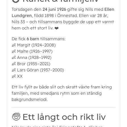
Torsdagen den
24 juni 1926
gifte sig Nils med
Ellen
Lundgren
, född 1898 i Önnestad. Ellen var 28 år,
Nils 33 – och tillsammans byggde de upp ett varmt
hem och ett stort liv. ❤️
De fick
6 barn
tillsammans:
👶 Margit (1924–2008)
👶 Malte (1926–1997)
👶 Anna (1928–1992)
👶 Bror (1935–2021)
👶 Lars Göran (1937–2000)
👶 XX
Ett liv fyllt av både slit och skratt växte fram kring
familjen, med smedjans rytm som en ständig
bakgrundsmelodi.
🧓 Ett långt och rikt liv