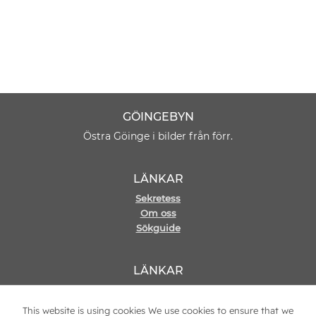
GÖINGEBYN
Östra Göinge i bilder från förr.
LÄNKAR
Sekretess
Om oss
Sökguide
LÄNKAR
Hemsida
Kontakt
This website is using cookies We use cookies to ensure that we