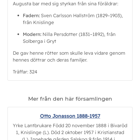
Augusta bar med sig styrkan från sina föräldrar:
Fadern:
Sven Carlsson Hallström (1829–1903),
från Knislinge
Modern:
Nilla Persdotter (1831–1892), från
Solberga i Gryt
De gav henne rötter som skulle leva vidare genom
hennes döttrar och deras familjer.
Träffar: 324
Mer från den här församlingen
Otto Jonasson 1888-1957
Yrke Lantbrukare Född 20 november 1888 i Bivaröd
1, Knislinge (L). Död 2 oktober 1957 i Kristianstad
(L). Innehade gården Salskog 9 från 1914 i...