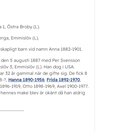
 1, Östra Broby (L).
erga, Emmislöv (L).
skapligt barn vid namn Anna 1882-1901.
n den 5 augusti 1887 med Per Svensson
slöv 3, Emmislöv (L). Han dog i USA.
ar 32 år gammal när de gifte sig. De fick 8
8-?,
Hanna 1890-1956
,
Frida 1892-1970
,
1896-1919, Otto 1898-1969, Axel 1900-1977.
 hennes make blev är okänt då han aldrig
--------------