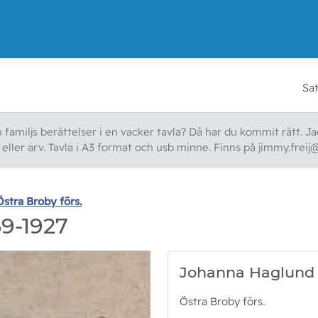
Sa
familjs berättelser i en vacker tavla? Då har du kommit rätt. Jag
ller arv. Tavla i A3 format och usb minne. Finns på jimmy.freij
Östra Broby förs.
9-1927
Johanna Haglund
Östra Broby förs.