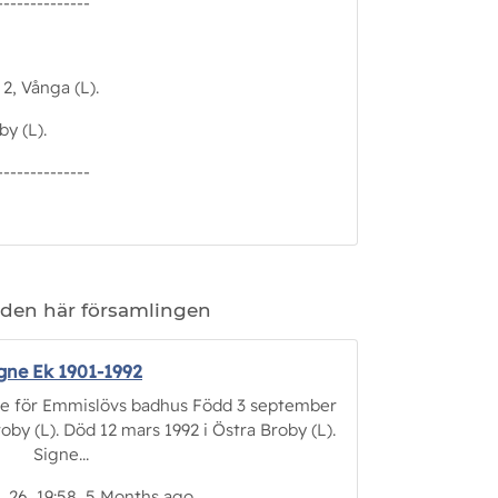
--------------
 2, Vånga (L).
by (L).
--------------
 den här församlingen
gne Ek 1901-1992
re för Emmislövs badhus Född 3 september
oby (L). Död 12 mars 1992 i Östra Broby (L).
Signe...
3, 26, 19:58, 5 Months ago