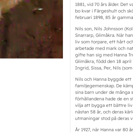
1881, vid 70 års ålder. Det v
bo kvar i Färgeshult och skö
februari 1898, 85 år gamma
Nils son, Nils Johnsson (Ko
Snarrarp, Glimåkra. När han 
liv som torpare, ett hårt oc
arbetade med mark och natur
gifte han sig med Hanna Tru
Glimåkra, född den 18 april
Ingrid, Sissa, Per, Nils (so
Nils och Hanna byggde ett l
familjegemenskap. De kämpa
sina barn under de många sv
förhållandena hade de en s
vilja att bygga ett bättre li
nästan 58 år, och deras kärl
utmaningar stod på deras v
År 1927, när Hanna var 80 å