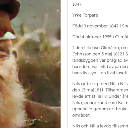
1847
Yrke Torpare
Född 9 november 1847 i Snar
Död 4 oktober 1935 i Glimå
I den lilla byn Glimåkra, o
Johnsson den 3 maj 1812 i S
landsbygden var präglad av 
barndom var fylld av jordb
hans livssyn – en livsfiloso
Nils gifte sig med Nilla Nil
den 13 maj 1811. Tillsamman
levde ett stilla liv. Under 
Nils (senare känd som Kola-
uppehälle genom att bruka 
området.
Nils och Nilla levde tillsam