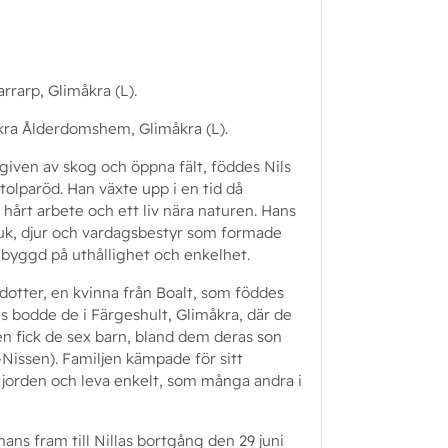
rarp, Glimåkra (L).
kra Ålderdomshem, Glimåkra (L).
mgiven av skog och öppna fält, föddes Nils
tolparöd. Han växte upp i en tid då
hårt arbete och ett liv nära naturen. Hans
ruk, djur och vardagsbestyr som formade
fi byggd på uthållighet och enkelhet.
sdotter, en kvinna från Boalt, som föddes
s bodde de i Färgeshult, Glimåkra, där de
åren fick de sex barn, bland dem deras son
Nissen). Familjen kämpade för sitt
jorden och leva enkelt, som många andra i
mans fram till Nillas bortgång den 29 juni