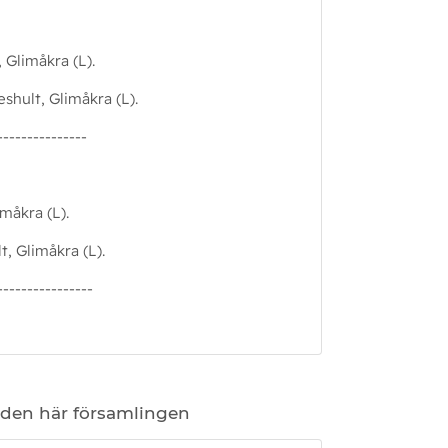
 Glimåkra (L).
shult, Glimåkra (L).
---------------
imåkra (L).
t, Glimåkra (L).
----------------
 den här församlingen