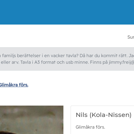
Su
familjs berättelser i en vacker tavla? Då har du kommit rätt. Jag
ller arv. Tavla i A3 format och usb minne. Finns på jimmy.freij
Glimåkra förs.
Nils (Kola-Nissen)
Glimåkra förs.