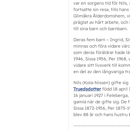
var en sorgens tid för Nils,
fortsatte sin resa, tills h
Glimåkra Ålderdomshem, vid 
präglat av hårt arbete, och
till sina barn och barnbarn.
Deras fem barn – Ingrid, Sis
minnas och föra vidare vär
som deras föräldrar hade lä
1946, Sissa 1956, Per 1968,
vidare sitt livsverk till ko
en del av den långvariga tr
Nils (Kola-Nissen) gifte s
Truedsdotter
född 18 april 
16 januari 1927 i Feleberga,
gamla när de gifte sig. De 
Sissa 1872-1956, Per 1875-1
blev 88 år och hans hustru
--------------------------------