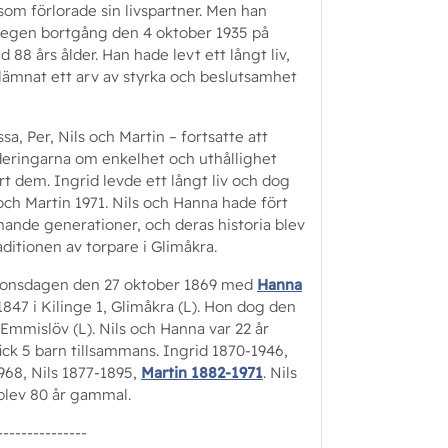
 som förlorade sin livspartner. Men han
ans egen bortgång den 4 oktober 1935 på
88 års ålder. Han hade levt ett långt liv,
 lämnat ett arv av styrka och beslutsamhet
sa, Per, Nils och Martin – fortsatte att
deringarna om enkelhet och uthållighet
rt dem. Ingrid levde ett långt liv och dog
 och Martin 1971. Nils och Hanna hade fört
mmande generationer, och deras historia blev
aditionen av torpare i Glimåkra.
ig onsdagen den 27 oktober 1869 med
Hanna
1847 i Kilinge 1, Glimåkra (L). Hon dog den
 Emmislöv (L). Nils och Hanna var 22 år
fick 5 barn tillsammans. Ingrid 1870-1946,
968, Nils 1877-1895,
Martin 1882-1971
. Nils
 blev 80 år gammal.
---------------