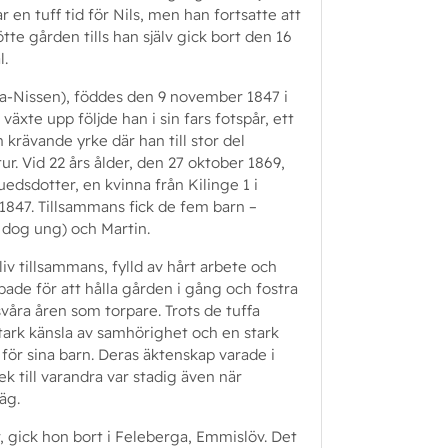
ar en tuff tid för Nils, men han fortsatte att
tte gården tills han själv gick bort den 16
l.
la-Nissen), föddes den 9 november 1847 i
växte upp följde han i sin fars fotspår, ett
h krävande yrke där han till stor del
. Vid 22 års ålder, den 27 oktober 1869,
edsdotter, en kvinna från Kilinge 1 i
 1847. Tillsammans fick de fem barn –
m dog ung) och Martin.
iv tillsammans, fylld av hårt arbete och
de för att hålla gården i gång och fostra
åra åren som torpare. Trots de tuffa
tark känsla av samhörighet och en stark
v för sina barn. Deras äktenskap varade i
ek till varandra var stadig även när
äg.
r, gick hon bort i Feleberga, Emmislöv. Det