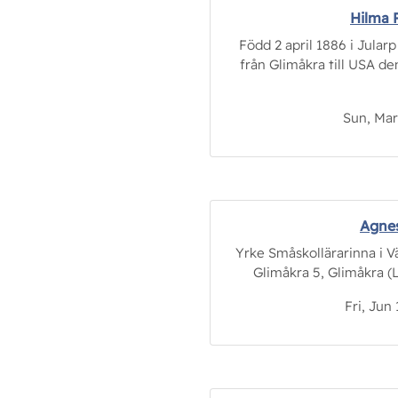
Hilma 
Född 2 april 1886 i Jularp
från Glimåkra till USA de
Sun, Mar 
Agnes
Yrke Småskollärarinna i V
Glimåkra 5, Glimåkra (L)
Fri, Jun 