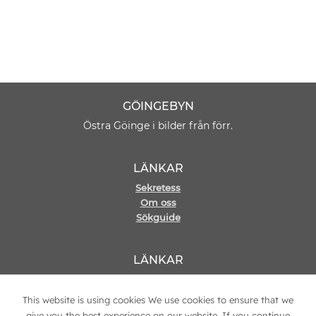
GÖINGEBYN
Östra Göinge i bilder från förr.
LÄNKAR
Sekretess
Om oss
Sökguide
LÄNKAR
Hemsida
Kontakt
This website is using cookies We use cookies to ensure that we
give you the best experience on our website. If you continue