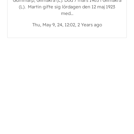
Gummarp, Glimåkra (L). Död 7 mars 1963 i Glimåkra
(L). Martin gifte sig lördagen den 12 maj 1923
med...
Thu, May 9, 24, 12:02, 2 Years ago