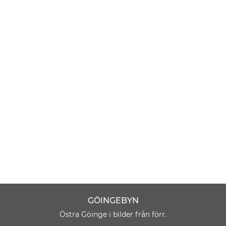
GÖINGEBYN
Östra Göinge i bilder från förr.