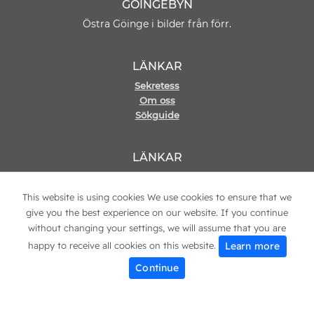
GÖINGEBYN
Östra Göinge i bilder från förr.
LÄNKAR
Sekretess
Om oss
Sökguide
LÄNKAR
Hemsida
Kontakt
This website is using cookies We use cookies to ensure that we
give you the best experience on our website. If you continue
without changing your settings, we will assume that you are
Learn more
happy to receive all cookies on this website.
© 2021 Copyright
Göingebyn
Continue