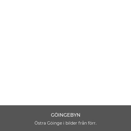
GÖINGEBYN
Östra Göinge i bilder från förr.